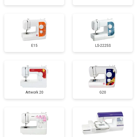
E15
LS-2225S
Artwork 20
G20