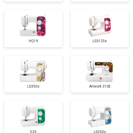
HQ19
LS3125s
LS350s
Artwork 31SE
E20
LS250s