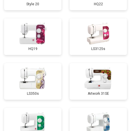
Style 20
HQ22
HQ19
LS3125s
LS350s
Artwork 31SE