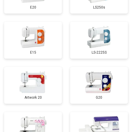
E20
LS250s
E15
LS-2225S
Artwork 20
G20