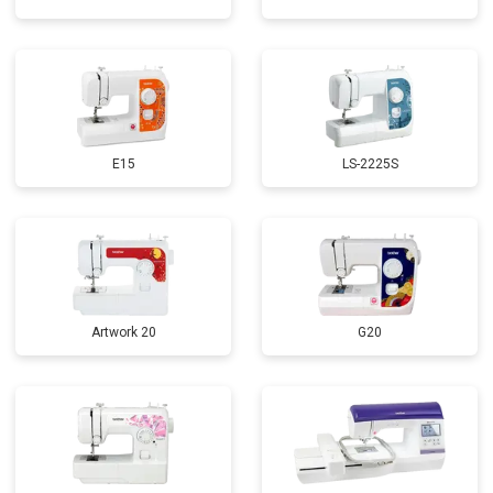
E15
LS-2225S
Artwork 20
G20