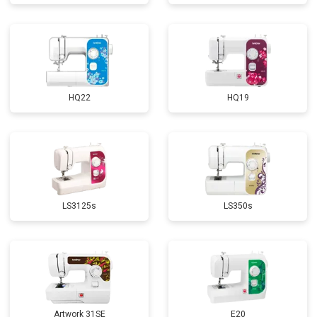
HQ22
HQ19
LS3125s
LS350s
Artwork 31SE
E20