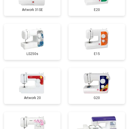
Artwork 31SE
E20
LS250s
E15
Artwork 20
G20