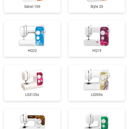
Satori 100
Style 20
HQ22
HQ19
LS3125s
LS350s