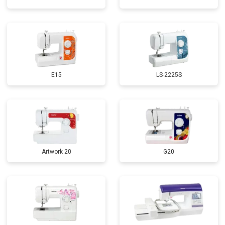
E15
LS-2225S
Artwork 20
G20