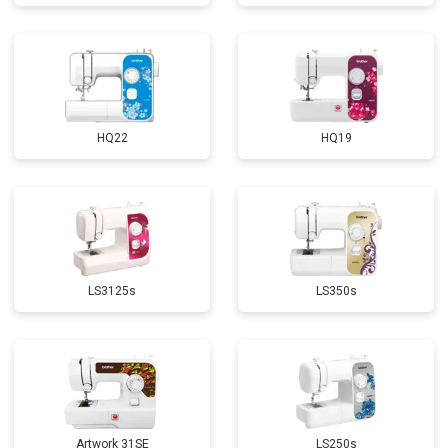
HQ22
HQ19
LS3125s
LS350s
Artwork 31SE
LS250s