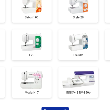
Satori 100
Style 20
E20
LS250s
ModerN17
INNOV-IS NV-850e