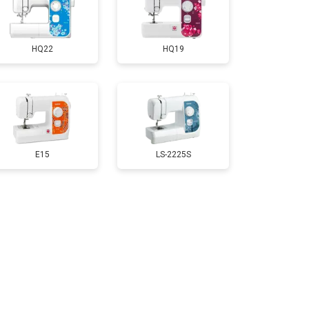
HQ22
HQ19
E15
LS-2225S