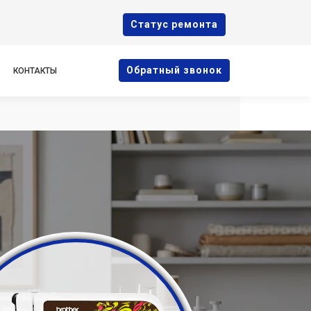
Cтатус ремонта
Oбратный звонок
КОНТАКТЫ