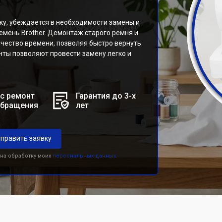
у, убеждается в необходимости замены и
емень Brother. Демонтаж старого ремня и
чество времени, позволяя быстро вернуть
нты позволяют провести замену легко и
с ремонт
Гарантия до 3-х
обращения
лет
править заявку
 на обработку моих
персональных данных.