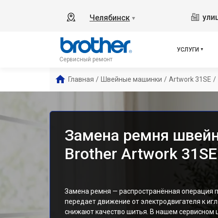
ули
Челябинск
▼
УСЛУГИ
Сервисный ремонт
Главная
/
Швейные машинки
/
Artwork 31SE
/
Замена ремня швей
Brother Artwork 31S
Замена ремня — распространённая операция п
передает движение от электродвигателя к игл
снижают качество шитья. В нашем сервисном 