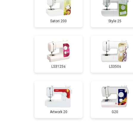
Satori 200
Style 25
LS3125s
LS350s
Artwork 20
G20