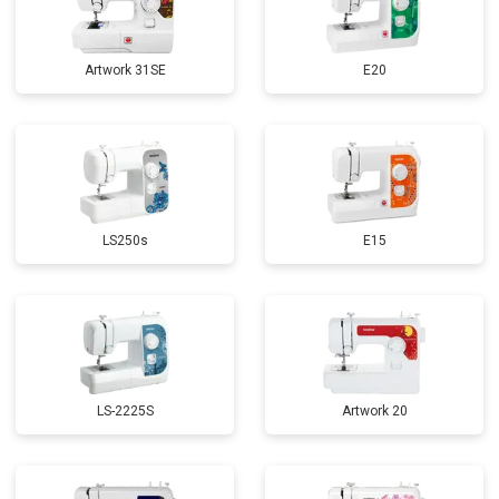
Artwork 31SE
E20
LS250s
E15
LS-2225S
Artwork 20