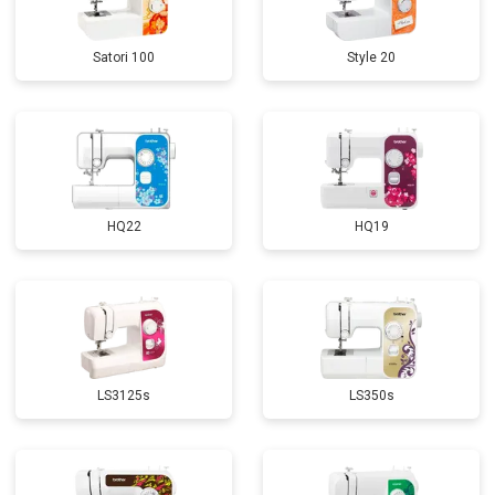
Satori 100
Style 20
HQ22
HQ19
LS3125s
LS350s