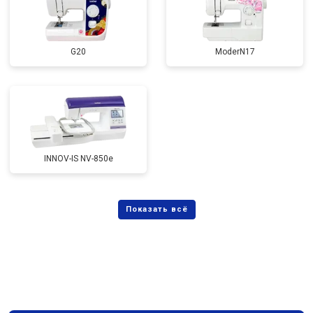
G20
ModerN17
INNOV-IS NV-850e