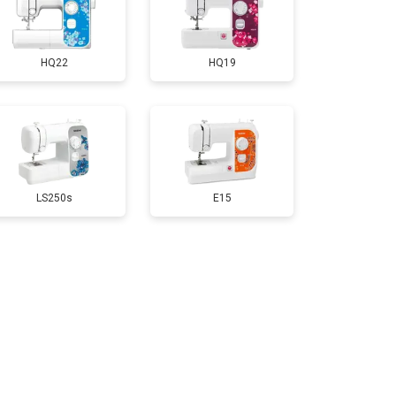
HQ22
HQ19
LS250s
E15