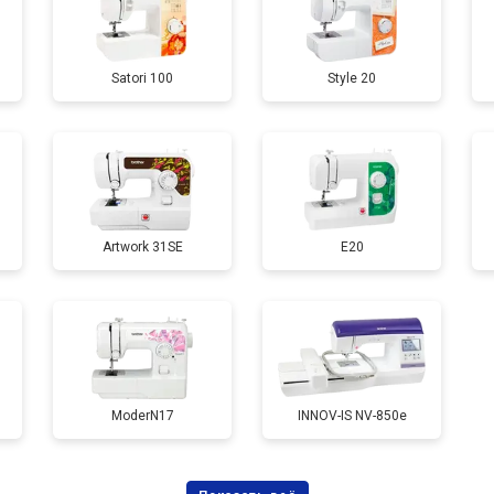
Satori 100
Style 20
Artwork 31SE
E20
ModerN17
INNOV-IS NV-850e