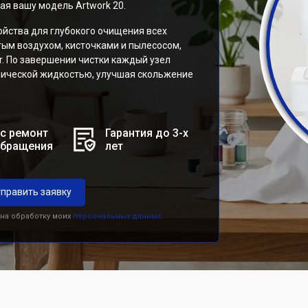
я вашу модель Artwork 20.
ойства для глубокого очищения всех
тым воздухом, кисточками и пылесосом,
. По завершении чистки каждый узел
нической жидкостью, улучшая скольжение
с ремонт
Гарантия до 3-х
обращения
лет
править заявку
 на обработку моих
персональных данных.