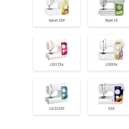
Satori 200
Style 25
LS3125s
LS350s
LS-2225S
G20