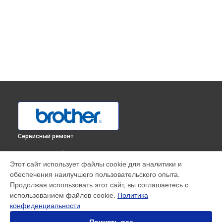
Сервисный ремонт
ВЫБЕРИ СВОЙ ГОРОД
Этот сайт использует файлы cookie для аналитики и
Замена вала принтера HL-1223WR Brother в
Краснодаре
обеспечения наилучшего пользовательского опыта.
Замена вала принтера HL-1223WR Brother в
Ростове-на-
Продолжая использовать этот сайт, вы соглашаетесь с
Дону
использованием файлов cookie.
Политика
Замена вала принтера HL-1223WR Brother в
Нижнем
конфиденциальности
Новгороде