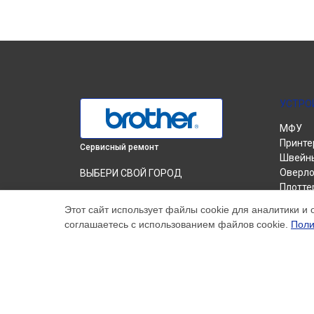
УСТРО
МФУ
Принте
Сервисный ремонт
Швейн
Оверло
ВЫБЕРИ СВОЙ ГОРОД
Плотте
Замена дуплекса принтера HL-1223WR
Вышив
Brother в
Краснодаре
Этот сайт использует файлы cookie для аналитики и 
соглашаетесь с использованием файлов cookie.
Поли
Замена дуплекса принтера HL-1223WR
Brother в
Ростове-на-Дону
Замена дуплекса принтера HL-1223WR
Brother в
Нижнем Новгороде
Замена дуплекса принтера HL-1223WR
Brother в
Новосибирске
Замена дуплекса принтера HL-1223WR