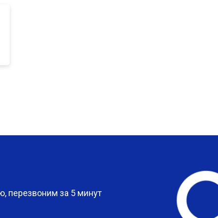
от 80 мин
о
от 50 мин
о
от 80 мин
о
от 60 мин
о
?
, перезвоним за 5 минут