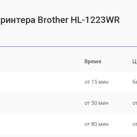
принтера Brother HL-1223WR
Время
Ц
от 15 мин
б
от 50 мин
о
от 80 мин
о