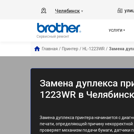
ули
Челябинск
▼
УСЛУГИ
Сервисный ремонт
Главная
/
Принтер
/
HL-1223WR
/
Замена дуп
Замена дуплекса при
1223WR в Челябинс
Замена дуплекса принтера начинается с диагн
печати, определяющей причину некорректной 
проверяет механизм подачи бумаги, датчики 