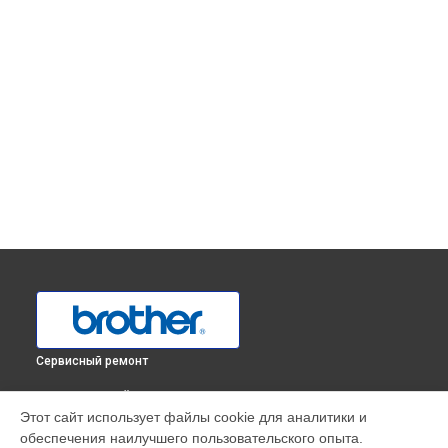
Сервисный ремонт
ВЫБЕРИ СВОЙ ГОРОД
Этот сайт использует файлы cookie для аналитики и
Замена каретки плоттера Brother в
Краснодаре
обеспечения наилучшего пользовательского опыта.