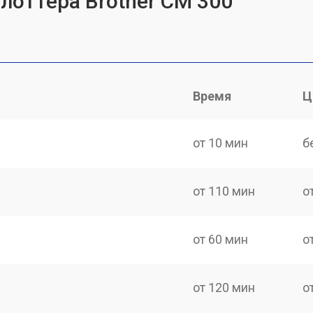
лоттера Brother CM 300
Время
Ц
от 10 мин
б
от 110 мин
о
от 60 мин
о
от 120 мин
о