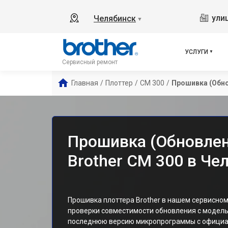
ули
Челябинск
▼
УСЛУГИ
Сервисный ремонт
Главная
/
Плоттер
/
CM 300
/
Прошивка (Обн
Прошивка (Обновлен
Brother CM 300 в Че
Прошивка плоттера Brother в нашем сервисно
проверки совместимости обновления с модел
последнюю версию микропрограммы с официал