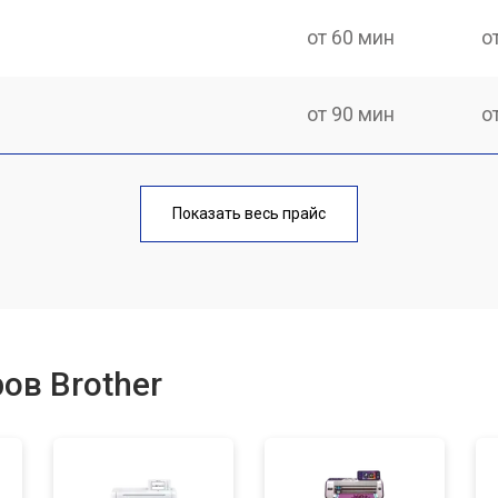
от 60 мин
о
от 90 мин
о
от 80 мин
о
Показать весь прайс
от 80 мин
о
от 120 мин
о
ов Brother
от 70 мин
о