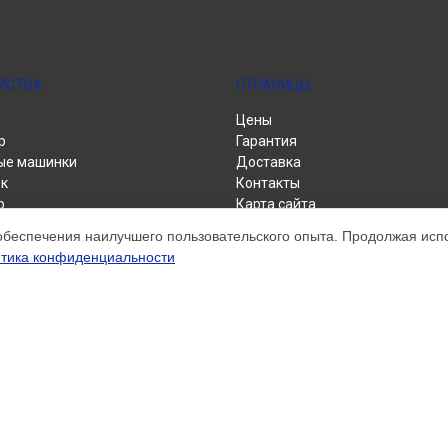
ЙСТВА
СТРАНИЦЫ
Цены
р
Гарантия
ые машинки
Доставка
к
Контакты
р
Карта сайта
альные машины
обеспечения наилучшего пользовательского опыта. Продолжая испол
тика конфиденциальности
м обслуживании устройств Brother. Хотя мы и не представляем официал
а, включая диагностику, техническое обслуживание и настройку разли