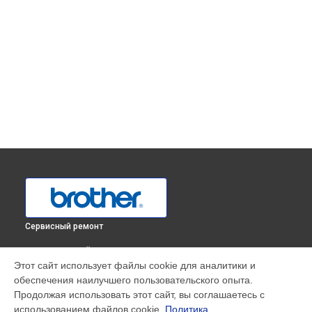
Сервисный ремонт
ВЫБЕРИ СВОЙ ГОРОД
Этот сайт использует файлы cookie для аналитики и
Замена шестеренок оверлока 455D Brother в
Краснодаре
обеспечения наилучшего пользовательского опыта.
Замена шестеренок оверлока 455D Brother в
Ростове-на-
Продолжая использовать этот сайт, вы соглашаетесь с
Дону
использованием файлов cookie.
Политика