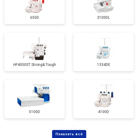
655D
3100DL
HF4000ST Strong& Tough
1334DE
5100D
4100D