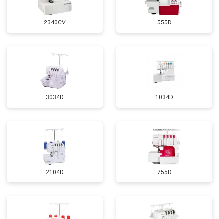
2340CV
555D
3034D
1034D
2104D
755D