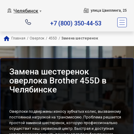
Челябинск
улица Цвиллинга, 25
▼
+7 (800) 350-44-53
Главная
/
Оверлок
/
455D
/
Замена шестеренок
Замена шестеренок
оверлока Brother 455D в
Челябинске
Оверлоки подвержены износу зубчатых колес, вызванному
постоянной нагрузкой на трансмиссию. Проблема решается
простой заменой шестеренок, которую профессионально
осуществит наш сервисный центр. Быстрая и доступная