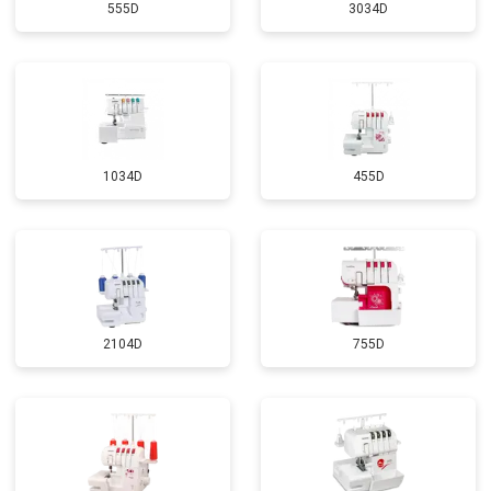
555D
3034D
1034D
455D
2104D
755D