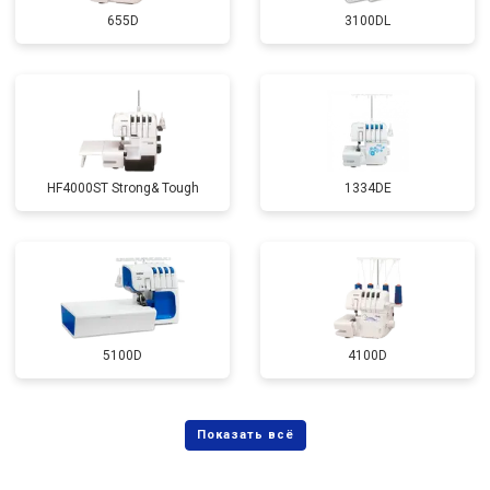
655D
3100DL
HF4000ST Strong& Tough
1334DE
5100D
4100D