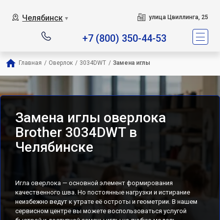
Челябинск
улица Цвиллинга, 25
▼
+7 (800) 350-44-53
Главная
/
Оверлок
/
3034DWT
/
Замена иглы
Замена иглы оверлока
Brother 3034DWT в
Челябинске
Игла оверлока — основной элемент формирования
качественного шва. Но постоянные нагрузки и истирание
неизбежно ведут к утрате её остроты и геометрии. В нашем
сервисном центре вы можете воспользоваться услугой