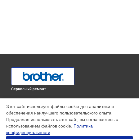
Сервисный ремонт
ВЫБЕРИ СВОЙ ГОРОД
Этот сайт использует файлы cookie для аналитики и
Замена иглы оверлока 3034DWT Brother в
Краснодаре
обеспечения наилучшего пользовательского опыта.
Замена иглы оверлока 3034DWT Brother в
Ростове-на-Дону
Продолжая использовать этот сайт, вы соглашаетесь с
Замена иглы оверлока 3034DWT Brother в
Нижнем
использованием файлов cookie.
Политика
Новгороде
конфиденциальности
Замена иглы оверлока 3034DWT Brother в
Новосибирске