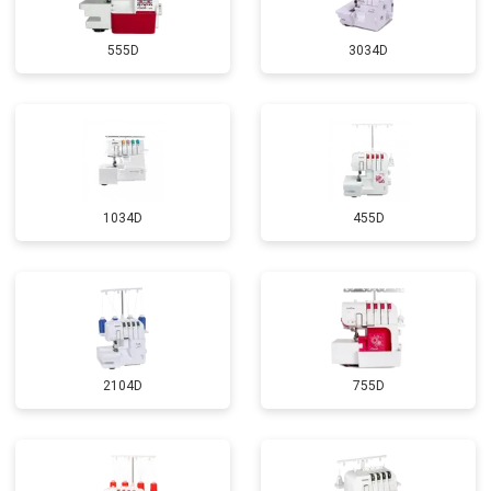
555D
3034D
1034D
455D
2104D
755D