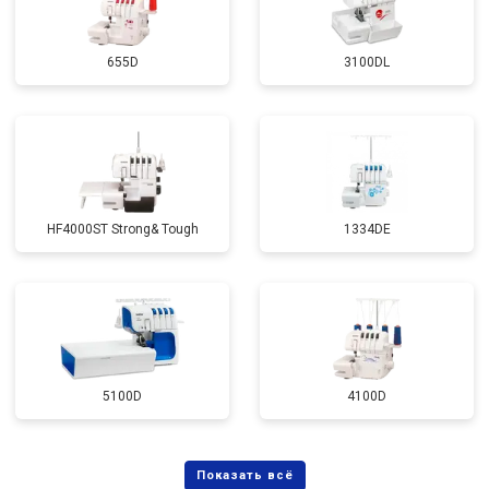
655D
3100DL
HF4000ST Strong& Tough
1334DE
5100D
4100D