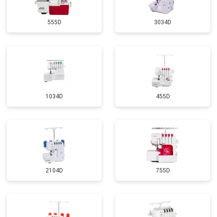
555D
3034D
1034D
455D
2104D
755D