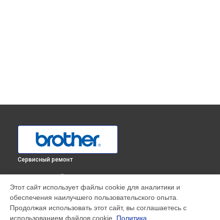
Сервисный ремонт
ВЫБЕРИ СВОЙ ГОРОД
Этот сайт использует файлы cookie для аналитики и
Диагностика оверлока 2340CV Brother в
Краснодаре
обеспечения наилучшего пользовательского опыта.
Диагностика оверлока 2340CV Brother в
Ростове-на-Дону
Продолжая использовать этот сайт, вы соглашаетесь с
Диагностика оверлока 2340CV Brother в
Нижнем
использованием файлов cookie.
Политика