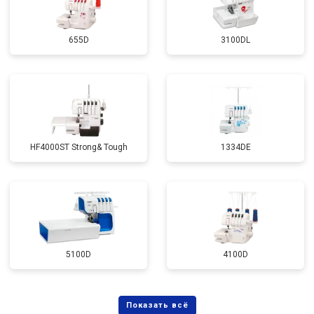
655D
3100DL
HF4000ST Strong& Tough
1334DE
5100D
4100D