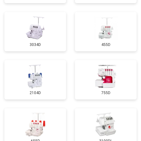
3034D
455D
2104D
755D