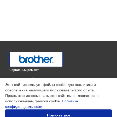
Сервисный ремонт
ВЫБЕРИ СВОЙ ГОРОД
Этот сайт использует файлы cookie для аналитики и
Ремонт или замена педалей оверлока 1034D Brother в
обеспечения наилучшего пользовательского опыта.
Краснодаре
Продолжая использовать этот сайт, вы соглашаетесь с
Ремонт или замена педалей оверлока 1034D Brother в
использованием файлов cookie.
Политика
Ростове-на-Дону
конфиденциальности
Ремонт или замена педалей оверлока 1034D Brother в
Нижнем Новгороде
Принять все