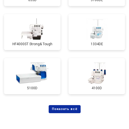
655D
3100DL
HF4000ST Strong& Tough
1334DE
5100D
4100D