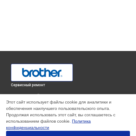
Сервисный ремонт
ВЫБЕРИ СВОЙ ГОРОД
Этот сайт использует файлы cookie для аналитики и
Ремонт МФУ DCP-1623WR Brother в
Краснодаре
обеспечения наилучшего пользовательского опыта.
Ремонт МФУ DCP-1623WR Brother в
Ростове-на-Дону
Продолжая использовать этот сайт, вы соглашаетесь с
Ремонт МФУ DCP-1623WR Brother в
Нижнем Новгороде
использованием файлов cookie.
Политика
конфиденциальности
Ремонт МФУ DCP-1623WR Brother в
Новосибирске
Ремонт МФУ DCP-1623WR Brother в
Челябинске